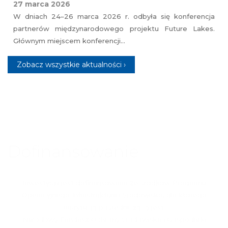
27 marca 2026
W dniach 24–26 marca 2026 r. odbyła się konferencja
partnerów międzynarodowego projektu Future Lakes.
Głównym miejscem konferencji…
Zobacz wszystkie aktualności ›
Dofinansowanie
Inwestycja jest dofinansowana ze środków Programu
Operacyjnego Infrastruktura i Środowisko, dla którego
instytucją pośredniczącą jest
Narodowy Fundusz Ochrony Środowiska i Gospodarki
Wodnej.