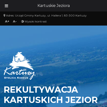
Kartuskie Jeziora
Adres:
Urząd Gminy Kartuzy, ul. Hallera 1, 83-300 Kartuzy
A+
A-
Wysoki kontrast
REKULTYWACJA
KARTUSKICH JEZIOR