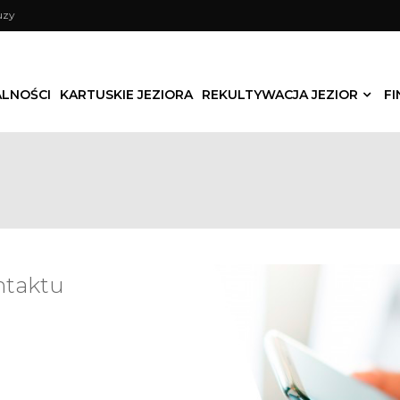
uzy
LNOŚCI
KARTUSKIE JEZIORA
REKULTYWACJA JEZIOR
F
Wydobycie osadów
Rekultywacja metodami
chemicznymi
Rekultywacja biologiczna
ntaktu
Zagospodarowanie teren
Monitoring środowiskowy
Filmy z realizacji projektu