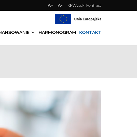
A+
A-
Wysoki kontrast
INANSOWANIE
HARMONOGRAM
KONTAKT
Zgłaszanie nieprawidłowości
u