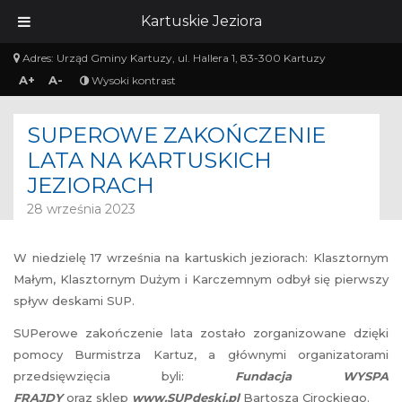
Kartuskie Jeziora
Adres:
Urząd Gminy Kartuzy, ul. Hallera 1, 83-300 Kartuzy
A+
A-
Wysoki kontrast
SUPEROWE ZAKOŃCZENIE
LATA NA KARTUSKICH
JEZIORACH
28 września 2023
W niedzielę 17 września na kartuskich jeziorach: Klasztornym
Małym, Klasztornym Dużym i Karczemnym odbył się pierwszy
spływ deskami SUP.
SUPerowe zakończenie lata zostało zorganizowane dzięki
pomocy Burmistrza Kartuz, a głównymi organizatorami
przedsięwzięcia byli:
Fundacja WYSPA
FRAJDY
oraz sklep
www.SUPdeski.pl
Bartosza Cirockiego.