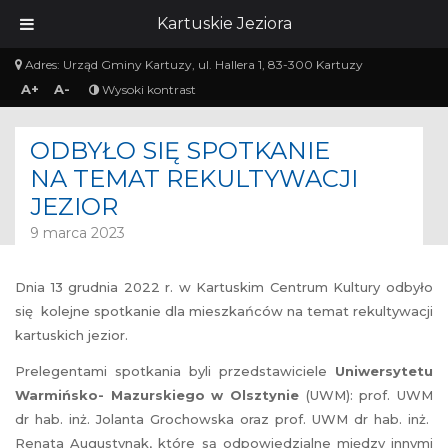
Kartuskie Jeziora
Adres:
Urząd Gminy Kartuzy, ul. Hallera 1, 83-300 Kartuzy
A+
A-
Wysoki kontrast
ODBYŁO SIĘ SPOTKANIE
NA TEMAT REKULTYWACJI
JEZIOR
9 marca 2023
Dnia 13 grudnia 2022 r. w Kartuskim Centrum Kultury odbyło
się kolejne spotkanie dla mieszkańców na temat rekultywacji
kartuskich jezior.
Prelegentami spotkania byli przedstawiciele
Uniwersytetu
Warmińsko- Mazurskiego w Olsztynie
(UWM): prof. UWM
dr hab. inż. Jolanta Grochowska oraz prof. UWM dr hab. inż.
Renata Augustynak, które są odpowiedzialne między innymi