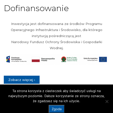
Dofinansowanie
Inwestycja jest dofinansowana ze środków Programu
Operacyjnego Infrastruktura i Środowisko, dla którego
instytucją pośredniczącą jest
Narodowy Fundusz Ochrony Środowiska i Gospodarki
Wodnej.
Zobacz więcej ›
Ta strona korzysta z ciasteczek aby świadczyć usługi na
najwyższym poziomie. Dalsze korzystanie ze strony oznacza,
że zgadzasz się na ich użycie.
©
Urząd Miejski Kartuzy
2026. Wszystkie prawa
zastrzeżone.
Zgoda