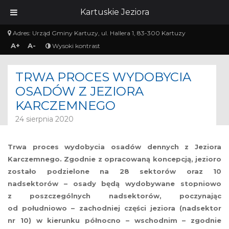
Kartuskie Jeziora
Adres:
Urząd Gminy Kartuzy, ul. Hallera 1, 83-300 Kartuzy
A+
A-
Wysoki kontrast
TRWA PROCES WYDOBYCIA
OSADÓW Z JEZIORA
KARCZEMNEGO
24 sierpnia 2020
Trwa proces wydobycia osadów dennych z Jeziora
Karczemnego. Zgodnie z opracowaną koncepcją, jezioro
zostało podzielone na 28 sektorów oraz 10
nadsektorów – osady będą wydobywane stopniowo
z poszczególnych nadsektorów, poczynając
od południowo – zachodniej części jeziora (nadsektor
nr 10) w kierunku północno – wschodnim – zgodnie